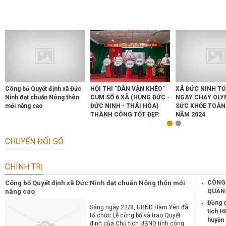
Previous
Next
Công bố Quyết định xã Đức
HỘI THI "DÂN VẬN KHÉO"
XÃ ĐỨC NINH TÔ
Ninh đạt chuẩn Nông thôn
CUM SỐ 6 XÃ (HÙNG ĐỨC -
NGÀY CHẠY OLYM
mới nâng cao
ĐỨC NINH - THÁI HÒA)
SỨC KHỎE TOÀ
THÀNH CÔNG TỐT ĐẸP.
NĂM 2024
CHUYỂN ĐỔI SỐ
CHÍNH TRỊ
Công bố Quyết định xã Đức Ninh đạt chuẩn Nông thôn mới
CÔNG 
nâng cao
QUÂN 
Đồng c
Sáng ngày 22/8, UBND Hàm Yên đã
tịch H
tổ chức Lễ công bố và trao Quyết
huyện
định của Chủ tịch UBND tỉnh công