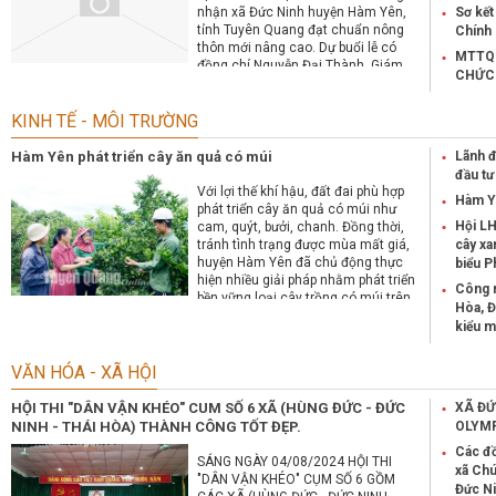
nhận xã Đức Ninh huyện Hàm Yên,
Sơ kết
tỉnh Tuyên Quang đạt chuẩn nông
Chính
thôn mới nâng cao. Dự buổi lễ có
MTTQ
đồng chí Nguyễn Đại Thành, Giám
CHỨC 
đốc Sở Nông nghiệp và Phát triển
nông thôn tỉnh, về phía huyện có các
KINH TẾ - MÔI TRƯỜNG
đồng chí: Nguyễn Duy Hoà, Phó Bí
thư Thường trực Huyện uỷ, Chủ tịch
HĐND huyện; Đỗ Đức Chiến, Phó Bí
Hàm Yên phát triển cây ăn quả có múi­­
Lãnh đ
thư Huyện uỷ, Chủ tịch UBND huyện,
đầu tư
cùng đại diện lãnh đạo các phòng,
Với lợi thế khí hậu, đất đai phù hợp
Hàm Yê
ban, ngành huyện.
phát triển cây ăn quả có múi như
Hội L
cam, quýt, bưởi, chanh. Đồng thời,
tránh tình trạng được mùa mất giá,
cây xa
huyện Hàm Yên đã chủ động thực
biểu P
hiện nhiều giải pháp nhằm phát triển
Công n
bền vững loại cây trồng có múi trên
Hòa, 
địa bàn, nhằm mang lại thu nhập ổn
kiểu 
định cho người dân.
VĂN HÓA - XÃ HỘI
HỘI THI "DÂN VẬN KHÉO" CUM SỐ 6 XÃ (HÙNG ĐỨC - ĐỨC
XÃ ĐƯ
NINH - THÁI HÒA) THÀNH CÔNG TỐT ĐẸP.
OLYMP
Các đô
SÁNG NGÀY 04/08/2024 HỘI THI
xã Chu
"DÂN VẬN KHÉO" CỤM SỐ 6 GỒM
Đức N