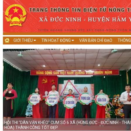
GIỚI THIỆU
TIN HOẠT ĐỘNG
VĂN BẢN CHỈ ĐẠO
THÔNG
HỘI THI "DÂN VẬN KHÉO" CUM SỐ 6 XÃ (HÙNG ĐỨC - ĐỨC NINH - THÁI
HÒA) THÀNH CÔNG TỐT ĐẸP.