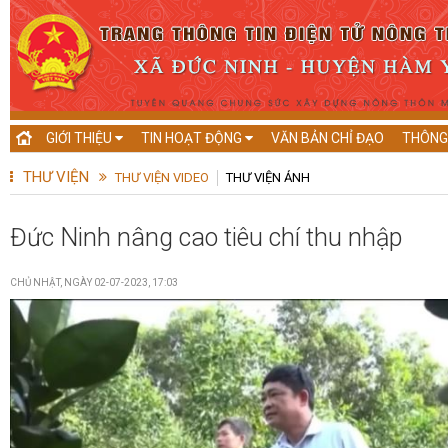
GIỚI THIỆU
TIN HOẠT ĐỘNG
VĂN BẢN CHỈ ĐẠO
THÔNG
THƯ VIỆN
THƯ VIỆN VIDEO
THƯ VIỆN ẢNH
Đức Ninh nâng cao tiêu chí thu nhập
CHỦ NHẬT, NGÀY 02-07-2023, 17:03